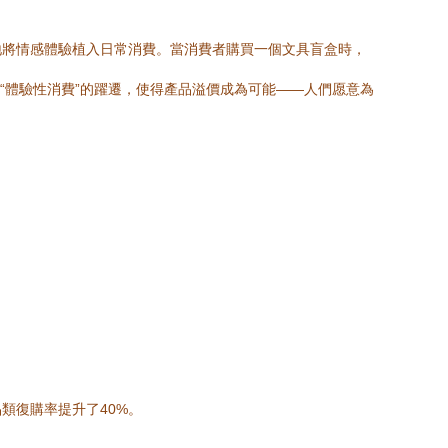
地將情感體驗植入日常消費。當消費者購買一個文具盲盒時，
到“體驗性消費”的躍遷，使得產品溢價成為可能——人們愿意為
類復購率提升了40%。