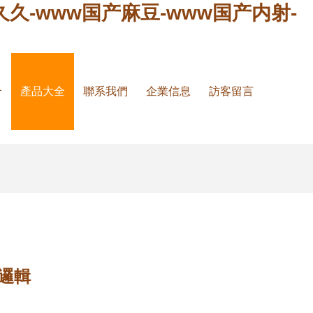
久久-www国产麻豆-www国产内射-
介
產品大全
聯系我們
企業信息
訪客留言
邏輯