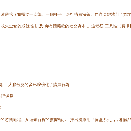
明確需求（如需要一支筆、一個杯子）進行購買決策。而盲盒經濟則巧妙
“收集全套的成就感”以及“稀有隱藏款的社交資本”。這種從“工具性消費”
獎”，大腦分泌的多巴胺強化了購買行為
心理滿足
群
的游戲過程。某連鎖百貨的數據顯示，推出洗漱用品盲盒系列后，相關品