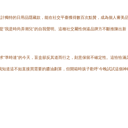
計獨特的日用品隱藏款，能在社交平臺獲得數百次點贊，成為個人審美品
是“我是時尚弄潮兒”的自我聲明。這種社交屬性倒逼品牌方不斷推陳出新，形
求“準時達”的今天，盲盒卻反其道而行之，刻意保留不確定性。這恰恰滿
我知道這不如直接買需要的醬油劃算，但開箱時孩子歡呼‘今晚試試這個神秘