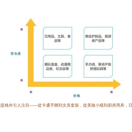
是格外引人注目——從卡通手辦到文具套裝，從美妝小樣到廚房用具，日