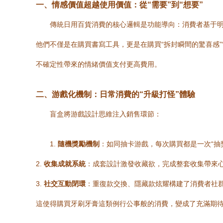
一、情感價值超越使用價值：從“需要”到“想要”
傳統日用百貨消費的核心邏輯是功能導向：消費者基于
他們不僅是在購買書寫工具，更是在購買“拆封瞬間的驚喜感”
不確定性帶來的情緒價值支付更高費用。
二、游戲化機制：日常消費的“升級打怪”體驗
盲盒將游戲設計思維注入銷售環節：
1.
隨機獎勵機制
：如同抽卡游戲，每次購買都是一次“抽
2.
收集成就系統
：成套設計激發收藏欲，完成整套收集帶來
3.
社交互動閉環
：重復款交換、隱藏款炫耀構建了消費者社
這使得購買牙刷牙膏這類例行公事般的消費，變成了充滿期待