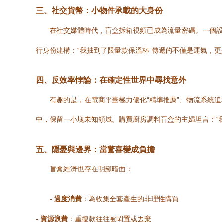
三、社交貨幣：小物件承載的大身份
在社交媒體時代，盲盒拆箱視頻已成為流量密碼。一個設
行身份建構：“我抽到了限量款保溫杯”傳遞的不僅是運氣，更
四、反效率悖論：在確定性世界中尋找意外
有趣的是，在電商平臺極力優化“精準推薦”、物流系統追
中，保留一小塊未知領域。購買廚房調料盲盒的主婦坦言：“
五、隱憂與邊界：當驚喜變成負擔
盲盒經濟也存在明顯暗面：
-
過度消費
：為收集全套產生的非理性購買
-
資源浪費
：重復款往往被閑置或丟棄