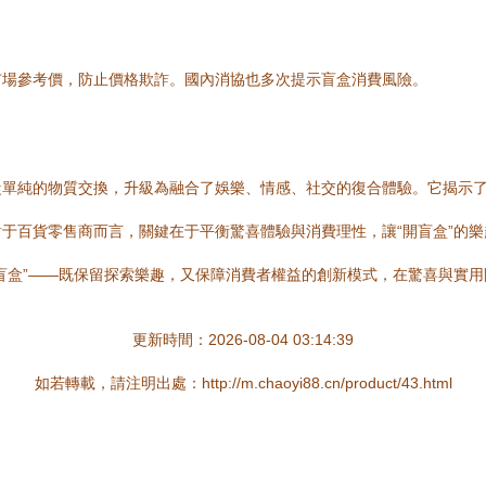
市場參考價，防止價格欺詐。國內消協也多次提示盲盒消費風險。
從單純的物質交換，升級為融合了娛樂、情感、社交的復合體驗。它揭示
于百貨零售商而言，關鍵在于平衡驚喜體驗與消費理性，讓“開盲盒”的
盲盒”——既保留探索樂趣，又保障消費者權益的創新模式，在驚喜與實
更新時間：2026-08-04 03:14:39
如若轉載，請注明出處：http://m.chaoyi88.cn/product/43.html