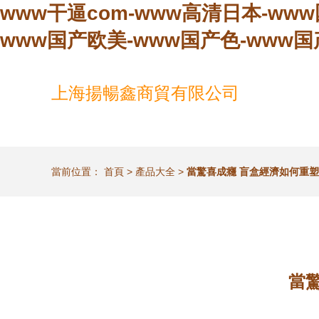
www干逼com-www高清日本-ww
www国产欧美-www国产色-www
上海揚暢鑫商貿有限公司
當前位置：
首頁
>
產品大全
>
當驚喜成癮 盲盒經濟如何重
當